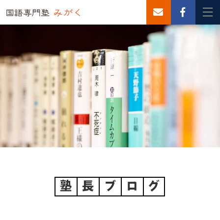
塾
長
ブ
ロ
グ