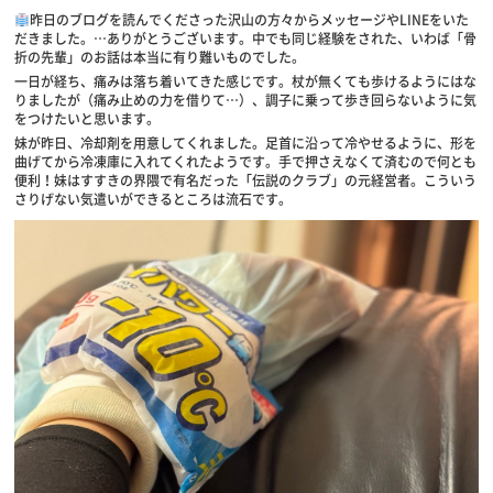
昨日のブログを読んでくださった沢山の方々からメッセージやLINEをいた
だきました。…ありがとうございます。中でも同じ経験をされた、いわば「骨
折の先輩」のお話は本当に有り難いものでした。
一日が経ち、痛みは落ち着いてきた感じです。杖が無くても歩けるようにはな
りましたが（痛み止めの力を借りて…）、調子に乗って歩き回らないように気
をつけたいと思います。
妹が昨日、冷却剤を用意してくれました。足首に沿って冷やせるように、形を
曲げてから冷凍庫に入れてくれたようです。手で押さえなくて済むので何とも
便利！妹はすすきの界隈で有名だった「伝説のクラブ」の元経営者。こういう
さりげない気遣いができるところは流石です。