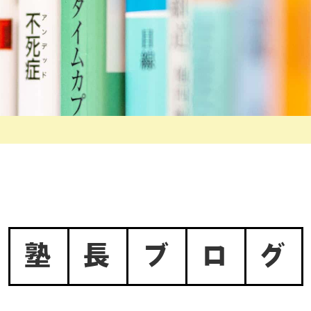
塾
長
ブ
ロ
グ