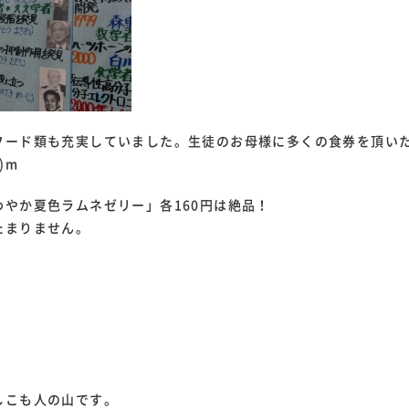
フード類も充実していました。生徒のお母様に多くの食券を頂い
)m
やか夏色ラムネゼリー」各160円は絶品！
たまりません。
しこも人の山です。