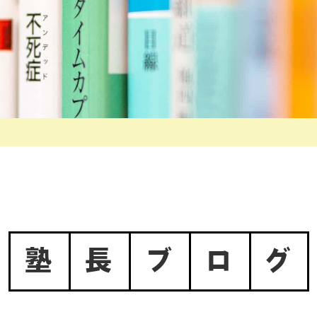
塾
長
ブ
ロ
グ