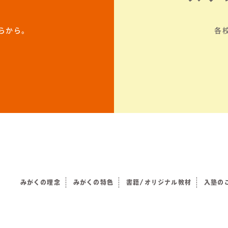
らから。
各
みがくの理念
みがくの特色
書籍/オリジナル教材
入塾の
）