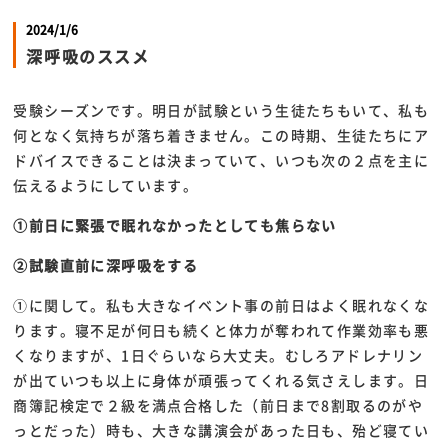
2024/1/6
深呼吸のススメ
受験シーズンです。明日が試験という生徒たちもいて、私も
何となく気持ちが落ち着きません。この時期、生徒たちにア
ドバイスできることは決まっていて、いつも次の２点を主に
伝えるようにしています。
①前日に緊張で眠れなかったとしても焦らない
②試験直前に深呼吸をする
①に関して。私も大きなイベント事の前日はよく眠れなくな
ります。寝不足が何日も続くと体力が奪われて作業効率も悪
くなりますが、1日ぐらいなら大丈夫。むしろアドレナリン
が出ていつも以上に身体が頑張ってくれる気さえします。日
商簿記検定で２級を満点合格した（前日まで8割取るのがや
っとだった）時も、大きな講演会があった日も、殆ど寝てい