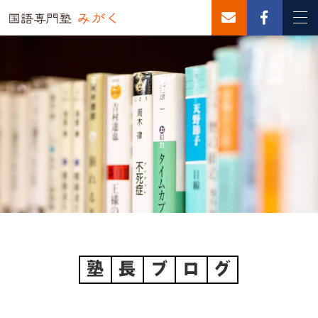
塾
長
ブ
ロ
グ