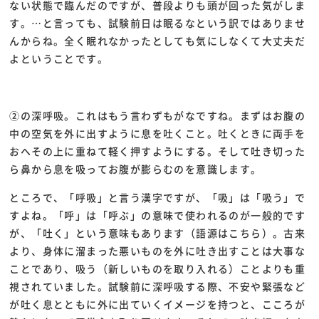
ない状態で臨んだのですが、普段よりも頭が回った気がしま
す。…と言っても、試験前日は眠るなという訳ではありませ
んからね。全く眠れなかったとしても気にしなくて大丈夫だ
よということです。
②の深呼吸。これはもう言わずもがなですね。まずはお腹の
中の空気を外に出すように息を吐くこと。吐くときに両手を
おへその上に重ねて軽く押すようにする。そして吐き切った
ら鼻から息を吸ってお腹が膨らむのを意識します。
ところで、「呼吸」と言う漢字ですが、「吸」は「吸う」で
すよね。「呼」は「呼ぶ」の意味で使われるのが一般的です
が、「吐く」という意味もあります（語源はこちら）。古来
より、身体に溜まった悪いものを外に吐き出すことは大事な
ことであり、吸う（新しいものを取り入れる）ことよりも重
視されていました。試験前に深呼吸する際、不安や緊張など
が吐く息とともに外に出ていくイメージを持つと、こころが