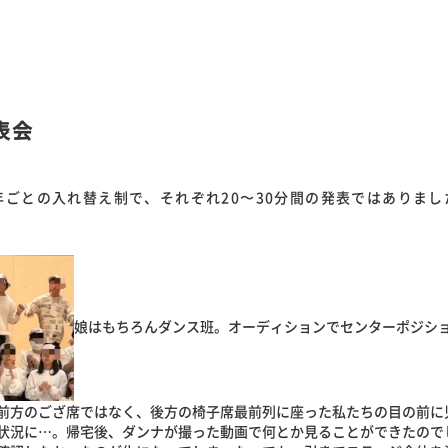
表会
ごとの入れ替え制で、それぞれ20〜30分間の発表ではありま
。
娘はもちろんダンス班。オーディションでセンターポジシ
前方のござ席ではなく、後方の椅子席最前列に座った私たちの目の前に
状況に…。帰宅後、ダンナが撮った動画で何とか見ることができたので