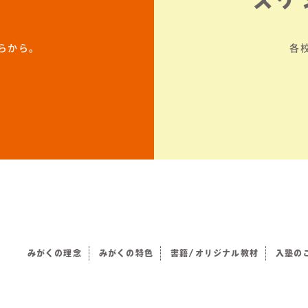
らから。
各
みがくの理念
みがくの特色
書籍/オリジナル教材
入塾の
）