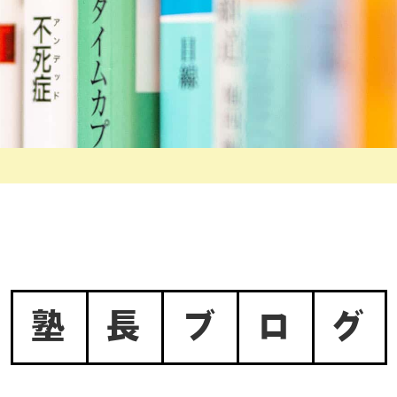
塾
長
ブ
ロ
グ