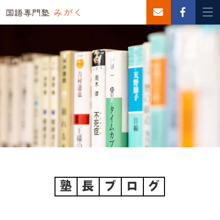
塾
長
ブ
ロ
グ