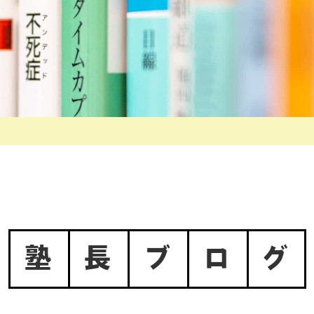
塾
長
ブ
ロ
グ