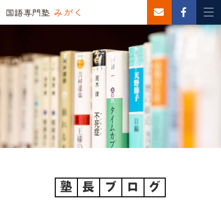
塾
長
ブ
ロ
グ